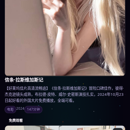
信条·拉斯维加斯记
【好莱坞佳片高清流畅追】《信条·拉斯维加斯记》冒险口碑佳作，彼得·
杰克逊镜头成熟，布拉德·皮特、威尔·史密斯演技扎实，2024年10月23
日起好看的外国大片免费播放，全端可看。
2024
电影
147分钟
免费观看