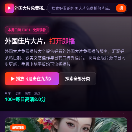
搜索影视
外国大片免费播放大全
▶
搜
外国大片免费播放大全
-
好看的
本周口碑 TOP1 · 免费观看
外国佳片大片，
打开即播
外国大片免费播放大全
提供
好看的外国大片免费播放
服务，汇聚好
莱坞巨制、欧美文艺佳作与日韩口碑外语片。 高清正版片源每日同
步更新，手机电脑平板均可流畅播放。
▶ 播放《
追击在九龙
》
探索全部分类
片库
更新
画质
焦点
100+
每日
高清
8.0
分
编辑首推