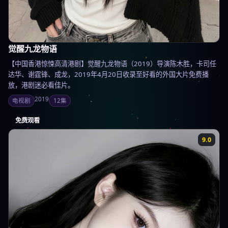
觉醒九龙物语
【中国香港惊悚高清港剧】觉醒九龙物语（2019）导演陈木胜，卡司任
达华、谢霆锋、成龙，2019年4月20日收录至好看的外国大片免费播
放，港剧迷必看佳片。
2019
电视剧
12集
免费观看
9.0