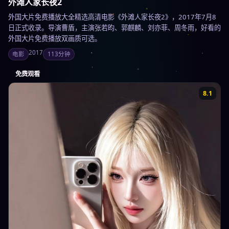
外滩人家长夜2
外国大片免费播放大全精选高清电影《外滩人家长夜2》，2017年7月8
日正式收录。导演曹盾，主演张若昀、郭麒麟、刘亦菲、周冬雨，好看的
外国大片免费播放双画质可选。
2017
电影
113分钟
免费观看
8.1