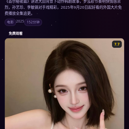
《首尔秘密篇》讲述大田背景下动作韩剧故事，罗泓轸节奏明快情感浓
烈，孙艺珍、李敏镐对手戏精彩，2025年9月20日起好看的外国大片免
费播放全集追更。
2025
电影
152分钟
免费观看
7.7